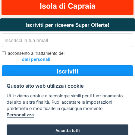
Isola di Capraia
Iscriviti per ricevere Super Offerte!
La
tua
email
acconsento al trattamento dei
dati personali
Iscriviti
Questo sito web utilizza i cookie
Utilizziamo cookie e tecnologie simili per il funzionamento
Privacy
Avviso
Scrivici
policy
legale
del sito e altre finalità. Puoi accettare le impostazioni
predefinite o modificarle in qualunque momento
Preferenze cookie
Personalizza
.
Accetta tutti
Copyright © 2008