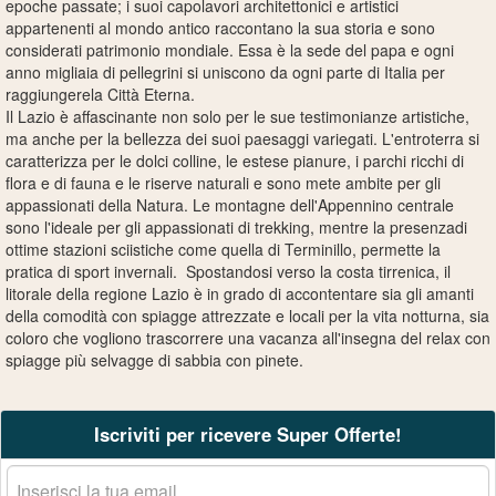
epoche passate; i suoi capolavori architettonici e artistici
appartenenti al mondo antico raccontano la sua storia e sono
considerati patrimonio mondiale. Essa è la sede del papa e ogni
anno migliaia di pellegrini si uniscono da ogni parte di Italia per
raggiungerela Città Eterna.
Il Lazio è affascinante non solo per le sue testimonianze artistiche,
ma anche per la bellezza dei suoi paesaggi variegati. L'entroterra si
caratterizza per le dolci colline, le estese pianure, i parchi ricchi di
flora e di fauna e le riserve naturali e sono mete ambite per gli
appassionati della Natura. Le montagne dell'Appennino centrale
sono l'ideale per gli appassionati di trekking, mentre la presenzadi
ottime stazioni sciistiche come quella di Terminillo, permette la
pratica di sport invernali. Spostandosi verso la costa tirrenica, il
litorale della regione Lazio è in grado di accontentare sia gli amanti
della comodità con spiagge attrezzate e locali per la vita notturna, sia
coloro che vogliono trascorrere una vacanza all'insegna del relax con
spiagge più selvagge di sabbia con pinete.
Iscriviti per ricevere Super Offerte!
La