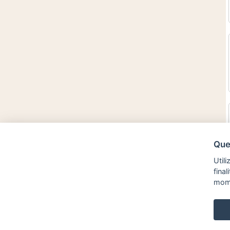
Ques
Utili
fina
mom