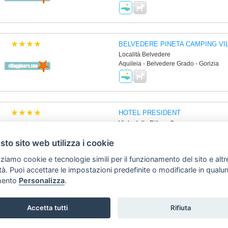
BELVEDERE PINETA CAMPING VI
Località Belvedere
Aquileia - Belvedere Grado - Gorizia
HOTEL PRESIDENT
Viale della Pittura, 9
Lignano Sabbiadoro - Udine
to sito web utilizza i cookie
zziamo cookie e tecnologie simili per il funzionamento del sito e altr
lità. Puoi accettare le impostazioni predefinite o modificarle in qual
ento
Personalizza
.
Copyright © 2006 Tutti i diritti riservati -
Avviso Legale
-
Preferenze cookie
SVILUPPO TURISMO ITALIA S.r.L. unipersonale
Accetta tutti
Rifiuta
P.IVA: 01665350433 - R.E.A. FM-195884
Via A. Costa, 2 - 63822 Porto San Giorgio (FM)