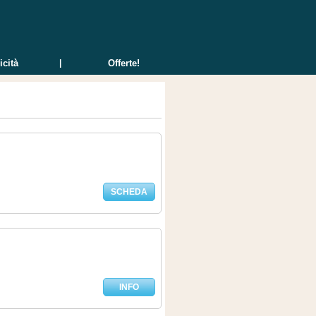
icità
|
Offerte!
|
SCHEDA
INFO