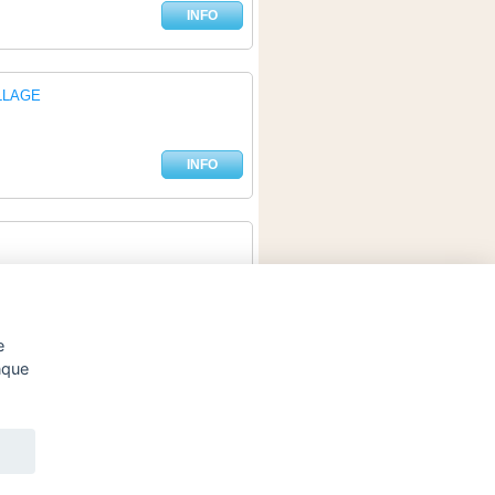
INFO
LLAGE
INFO
INFO
e
unque