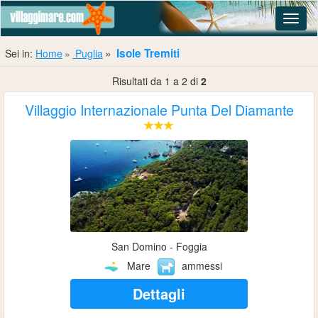
Navig
Isole Tremiti
Sei in:
Home
Puglia
Risultati da 1 a 2 di
2
Villaggio Internazionale Punta Del Diamante
San Domino - Foggia
Mare
ammessi
Dettagli