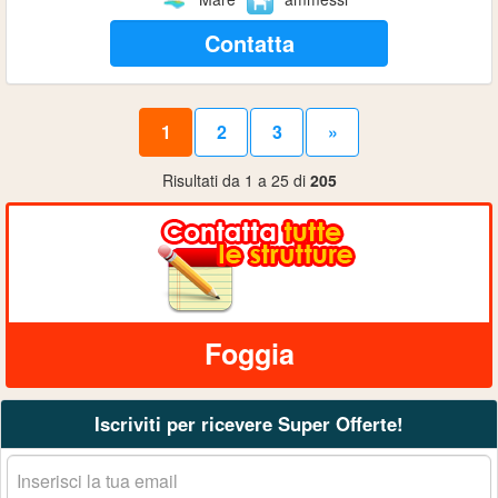
Contatta
1
2
3
»
Risultati da 1 a 25 di
205
Foggia
Iscriviti per ricevere Super Offerte!
La
tua