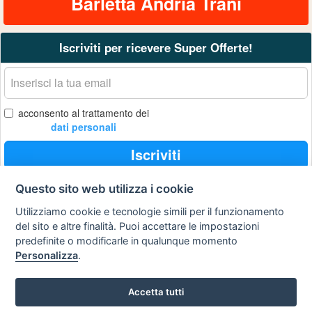
Barletta Andria Trani
Iscriviti per ricevere Super Offerte!
La
tua
email
acconsento al trattamento dei
dati personali
Iscriviti
Questo sito web utilizza i cookie
Utilizziamo cookie e tecnologie simili per il funzionamento
Privacy
Avviso
Scrivici
policy
legale
del sito e altre finalità. Puoi accettare le impostazioni
predefinite o modificarle in qualunque momento
Preferenze cookie
Personalizza
.
Accetta tutti
Copyright © 2008
SVILUPPO TURISMO ITALIA S.r.L. unipersonale