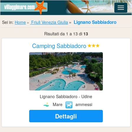
Navig
Lignano Sabbiadoro
Sei in:
Home
Friuli Venezia Giulia
Risultati da 1 a 13 di
13
Camping Sabbiadoro
Lignano Sabbiadoro - Udine
Mare
ammessi
Dettagli