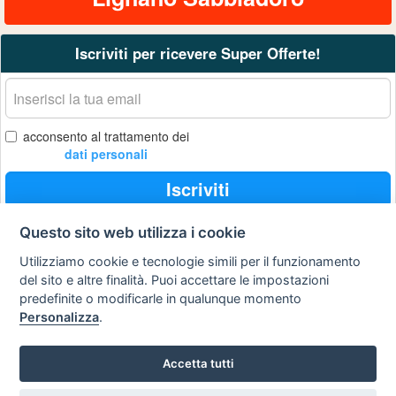
Iscriviti per ricevere Super Offerte!
La
tua
email
acconsento al trattamento dei
dati personali
Iscriviti
Questo sito web utilizza i cookie
Utilizziamo cookie e tecnologie simili per il funzionamento
Privacy
Avviso
Scrivici
policy
legale
del sito e altre finalità. Puoi accettare le impostazioni
predefinite o modificarle in qualunque momento
Preferenze cookie
Personalizza
.
Accetta tutti
Copyright © 2008
SVILUPPO TURISMO ITALIA S.r.L. unipersonale