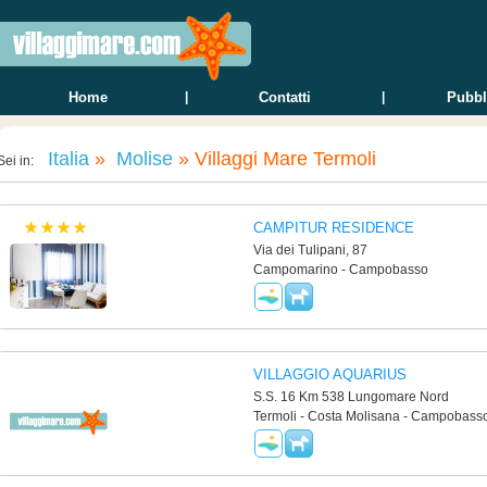
Home
|
Contatti
|
Pubbl
Italia
»
Molise
»
Villaggi Mare Termoli
Sei in:
CAMPITUR RESIDENCE
Via dei Tulipani, 87
Campomarino - Campobasso
VILLAGGIO AQUARIUS
S.S. 16 Km 538 Lungomare Nord
Termoli - Costa Molisana - Campobass