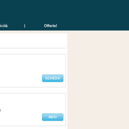
icità
|
Offerte!
|
SCHEDA
o
INFO