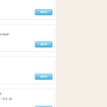
INFO
re Nord
INFO
INFO
RE
- S.S. 16