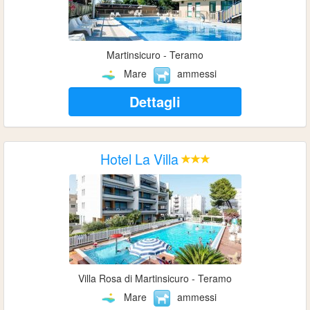
Martinsicuro - Teramo
Mare
ammessi
Dettagli
Hotel La Villa
Villa Rosa di Martinsicuro - Teramo
Mare
ammessi